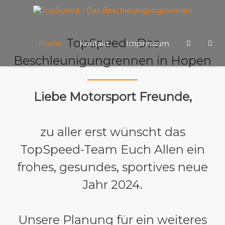
TopSpeed - Das
Home
Kontakt
Impressum
Beschleunigungrennen in Hopen
Liebe Motorsport Freunde,
zu aller erst wünscht das
TopSpeed-Team Euch Allen ein
frohes, gesundes, sportives neue
Jahr 2024.
Unsere Planung für ein weiteres